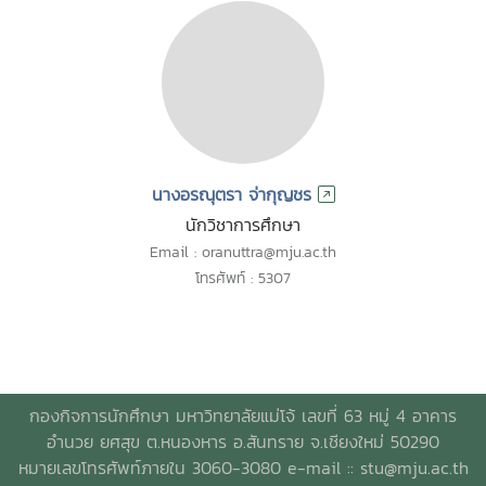
นางอรณุตรา จ่ากุญชร
นักวิชาการศึกษา
Email : oranuttra@mju.ac.th
โทรศัพท์ : 5307
กองกิจการนักศึกษา มหาวิทยาลัยแม่โจ้ เลขที่ 63 หมู่ 4 อาคาร
อำนวย ยศสุข ต.หนองหาร อ.สันทราย จ.เชียงใหม่ 50290
หมายเลขโทรศัพท์ภายใน 3060-3080 e-mail ::
stu@mju.ac.th