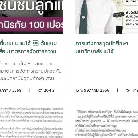
ชื่นชม ม.แม่โจ้  ต้นแบบ
การแต่งกายชุดนักศึกษา
คลื่อนมาตรการจัดการความ
มหาวิทยาลัยแม่โจ้
ภัยทางถนนในสถาบัน
ชื่นชม ม.แม่โจ้  ต้นแบบขับ
ศึกษา สวมหมวกนิรภัย 100
อนมาตรการจัดการความปลอดภัย
ซ็นต์
นในสถาบันอุดมศึกษา สวม
รภัย 100 เปอร์เซ็นต์ เฝ้าระวัง
ฤษภาคม 2568 |
20413
15 พฤษภาคม 2566 |
44
ใช้วิจัยจราจรในมหาวิทยาลัย
เคร่งครัด ยกให้เป็นต้นแบบของ
นการศึกษาที่ดำเนินงานได้อย่าง
ูปธรรม
s://www.facebook.com/share/p/1CkW6gLnqW/
ยงใหม่นิวส์