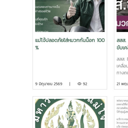
แม่โจ้ปลอดภัยใส่หมวกกันน็อก 100
สสส. 
%
ขับเ
ปลอด
สสส. 
อุดม
เคลื่
เปอร์เ
ทางถน
หมวกนิ
9 มิถุนายน 2569 |
92
21 พ
บังคับ
อย่าง
สถาบั
เป็นร
http
cr.เชี