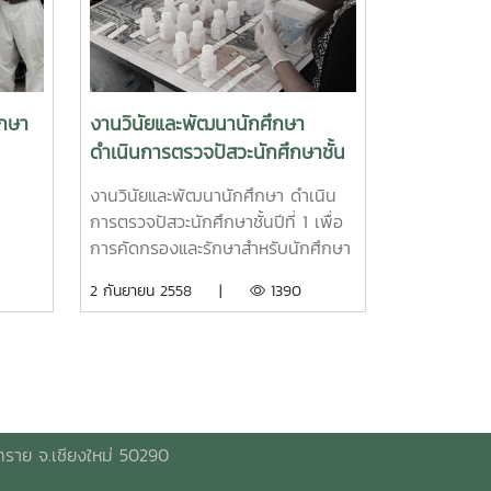
2565 ณ ศูนย์กีฬาเฉลิมพระเกียรติ
มหาวิทยาสัยแม่โ ประกอบ กับคำสั่ง
คณะกรรมการโรคหิดต่อจังหวัด
เชียงใหม่ ที่ 11 / 2565 ลงวันที่ 12
มกราคม พ.ศ. 2565 จังหวัด เชียงใหม่
ึกษา
งานวินัยและพัฒนานักศึกษา
ใด้ออกคำสั่งมาตรการป้องกันและ
ดำเนินการตรวจปัสวะนักศึกษาชั้น
ควบคุมการแพร่ระบาดของโรคโควิต
ปีที่ 1
19 ในช่วงหลังเทศกาลปี เพื่อให้งานพิธี
งานวินัยและพัฒนานักศึกษา ดำเนิน
พระราชทานปริญญาบัตร ประจำปีการ
การตรวจปัสวะนักศึกษาชั้นปีที่ 1 เพื่อ
ศึกษา 2562 - 2563 (ครั้งที่ 43) และ
การคัดกรองและรักษาสำหรับนักศึกษา
ประจำปีการศึกษา 2563 - 2564 (ครั้ง
กลุ่มเสี่ยงต่อไป
2 กันยายน 2558 |
1390
ที่ 44) เป็นไปด้วยความเรียบร้อย และ
เพื่อให้การเฝ้าระวัง ป้องกัน และลด
โอกาสเสี่ยงต่อการติดเชื้อไวรัสโคโรนา
2019 (COVID-19) โนมหาวิทยา
สัยแมโช้ ให้เป็นไป อย่างมีประสิทธิภาพ
ตังนั้น าศัยอำนาจตามความในมาตรา
ทราย จ.เชียงใหม่ 50290
92 วรรค 2 แห่งพระราชปัญญัติ
มหาวิทยาลัย แมโจ้ พ.ศ. 2560 จึงเห็น