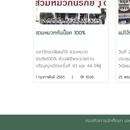
สวมหมวกกันน็อค 100%
แม่โจ
มหาวิทยาลัยแม่โจ้ สวมหมวก
วันที
นิรภัย100% ช่วงพิธีพระราชทาน
ประชุ
ปริญญาบัตรครั้งที่ 43 และ 44 ให้ผู้
วินัย
ขับขี่และซ้อนท้ายจักรยานยนต์ ต้อง
นักศึก
1 กุมภาพันธ์ 2565 |
1026
25 พ
สวมหมวกนิรภัยในการสัญจรภายใน
ช่วยศา
มหาวิทยาลัย โดยมุ่งเน้นการปฎิบัติงาน
โรจน์
ตามมาตราการของมหาวิทยาลัยอย่าง
พัฒนา
เคร่งครัด เพื่อให้ผลการปฎิบัติงานมี
ทำงาน
ประสิทธิภาพ และเกิดความยั้งยืนใน
นิรภั
ที่สุด และเป้าหมายสำคัญสูงสุดคือเพื่อ
มหาวิ
กองกิจการนักศึกษา มหา
ป้องกันอุบัติภัย และสร้างสวัสดิภาพ
ปลอดภ
ความปลอดภัยในการขับขี่ให้กับผู้
พร้อมท