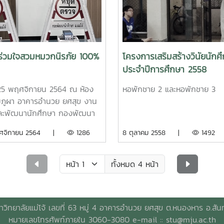
้ร่วมใจสวมหมวกนิรภัย 100%
โครงการเสริมสร้างวินัยนักศ
ประจำปีการศึกษา 2558
่ 25 พฤศจิกายน 2564 ณ ห้อง
หอพักชาย 2 และหอพักชาย 3
มภูผา อาคารอำนวย ยศสุข งาน
และพัฒนานักศึกษา กองพัฒนา
ษา นำโดยมีผู้ช่วยอธิการบดี ผู้
ฤศจิกายน 2564 |
1286
8 ตุลาคม 2558 |
1492
สตรจารย์ ดร. ว่าที่ร้อยตรีนิ
 สินณรงค์ และผู้อำนวยการกอง
นักศึกษา ประชุมบูรณาการการ
ทั้งหมด 4 หน้า
ด้านการส่งเสริมการสวมหมวก
ย 100%และวินัยจราจรภายใน
ทยาลัยร่วมกับงานรักษาความ
วิทยาลัยแม่โจ้ เลขที่ 63 หมู่ 4 อาคารอำนวย ยศสุข ต.หนองหาร อ.สัน
ัย กองกายภาพและสิ่งแวดล้อม
หมายเลขโทรศัพท์ภายใน 3060-3080 e-mail ::
stu@mju.ac.th
ั้งส่งมอบเสื้อปฏิบัติการ และ