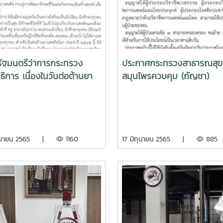
รัฐมนตรีว่าการกระทรวง
ประกาศกระทรวงสาธารณสุข เ
ธิการ เนื่องในวันต่อต้านยา
สมุนไพรควบคุม (กัญชา)
ิดโลก (๒๖ มิถุนายน )
ำปี ๒๕๖๕
ิถุนายน 2565 |
1160
17 มิถุนายน 2565 |
885