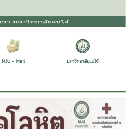
Next
นักศึกษาสัตวศาสตร์ฯ ม.แม่โจ้ คว้า 3 รางวัล