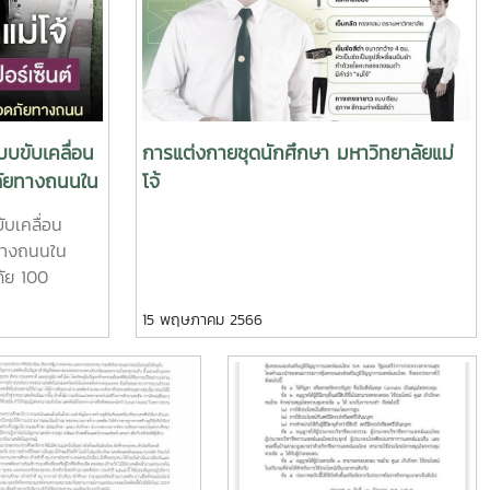
รัฐมนตรีว่าการกระทรวง
ประกาศกระทรวงสาธารณสุข
ธิการ เนื่องในวันต่อต้าน
เรื่อง สมุนไพรควบคุม (กัญชา)
พติดโลก (๒๖ มิถุนายน )
ำปี ๒๕๖๕
ุนายน 2565
17 มิถุนายน 2565
มด