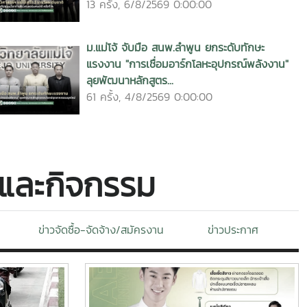
บบขับเคลื่อน
การแต่งกายชุดนักศึกษา มหาวิทยาลัยแม่
ัยทางถนนใน
โจ้
ิรภัย 100
ับเคลื่อน
ทางถนนใน
ัย 100
ัยจราจรใน
15 พฤษภาคม 2566
ห้เป็นต้นแบบ
ได้อย่างเป็น
share/p/1CkW6gLnqW/