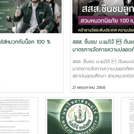
cr.เชียงใหม่นิวส์
ยาลัยแม่โจ้
ประกาศมหาวิทยาลัยแม่โจ้
สาร 
การปฎิบัติเกี่ยว
เรื่อง แนวทางการจัดกิจกรรม
ศึกษา
กัญชงในพื้นที่
เสริมสร้างอัตลักษณ์ความเป็น
ยาเส
ม่โจ้
ลูกแม่โจ้และกิจกรรมนักศึกษา
ประจ
23 มิถุนายน 2565
23 มิถ
ดูข่าวทั้งห