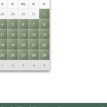
วิทยาลัยแม่โจ้ เลขที่ 63 หมู่ 4 อาคารอำนวย ยศสุข ต.หนองหาร อ.สัน
หมายเลขโทรศัพท์ภายใน 3060-3080 e-mail ::
stu@mju.ac.th