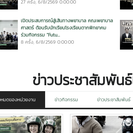
ัยใส่หมวกกันน็อก 100 %
สสส. ชื่นชม ม.แม่โจ้  ต้นแ
มาตรการจัดการความปลอดภ
สถาบันอุดมศึกษา สวมหมวกน
สสส. ชื่นชม ม.แม่โจ้  ต้นแบบข
เปอร์เซ็นต์
มาตรการจัดการความปลอดภัย
สถาบันอุดมศึกษา สวมหมวกนิรภ
เปอร์เซ็นต์ เฝ้าระวังบังคับใช้วิจ
9
21 พฤษภาคม 2568
มหาวิทยาลัยอย่างเคร่งครัด ยกใ
ของสถาบันการศึกษาที่ดำเนินงาน
รูปธรรม
https://www.facebook.com/